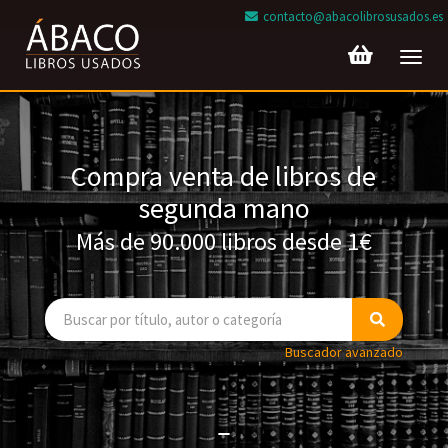
contacto@abacolibrosusados.es
Toggl
navig
Compra venta de libros de
segunda mano
Más de 90.000 libros desde 1€
Buscador avanzado