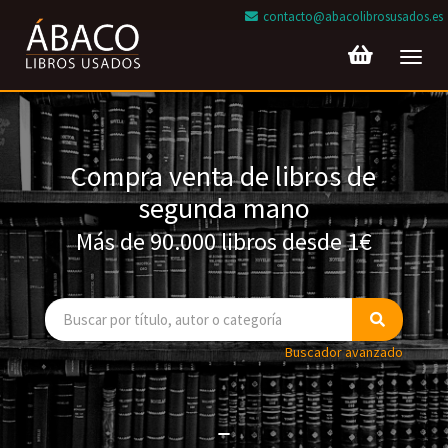
contacto@abacolibrosusados.es
Toggl
navig
Compra venta de libros de
segunda mano
Más de 90.000 libros desde 1€
Buscador avanzado