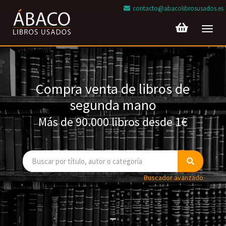
contacto@abacolibrosusados.es
Toggl
navig
Compra venta de libros de
segunda mano
Más de 90.000 libros desde 1€
Buscador avanzado