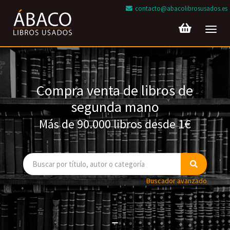
contacto@abacolibrosusados.es
Toggl
navig
Compra venta de libros de
segunda mano
Más de 90.000 libros desde 1€
Buscador avanzado