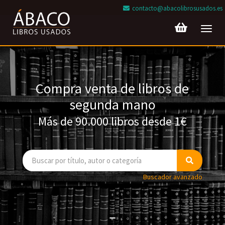
contacto@abacolibrosusados.es
Toggl
navig
Compra venta de libros de
segunda mano
Más de 90.000 libros desde 1€
Buscador avanzado