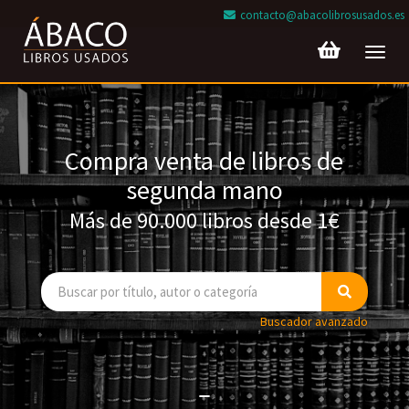
contacto@abacolibrosusados.es
Toggl
navig
Compra venta de libros de
segunda mano
Más de 90.000 libros desde 1€
Buscador avanzado