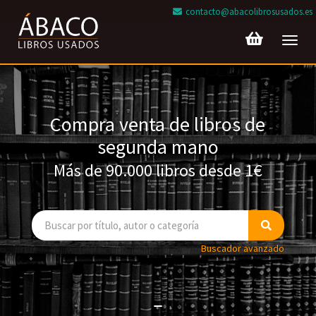
contacto@abacolibrosusados.es
Toggl
navig
Compra venta de libros de
segunda mano
Más de 90.000 libros desde 1€
Buscador avanzado