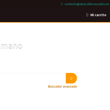
contacto@abacolibrosusados.es
Mi carrito
a mano
Buscador avanzado