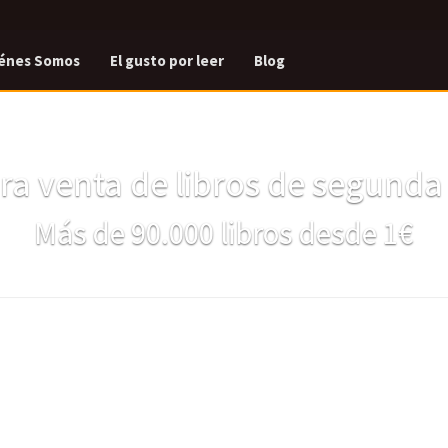
énes Somos
El gusto por leer
Blog
a venta de libros de segund
Más de 90.000 libros desde 1€