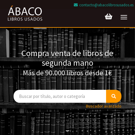
contacto@abacolibrosusados.es
Toggl
navig
Compra venta de libros de
segunda mano
Más de 90.000 libros desde 1€
Buscador avanzado