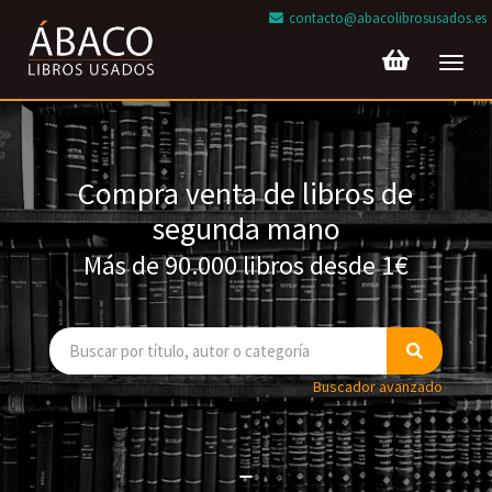
contacto@abacolibrosusados.es
Toggl
navig
Compra venta de libros de
segunda mano
Más de 90.000 libros desde 1€
Buscador avanzado