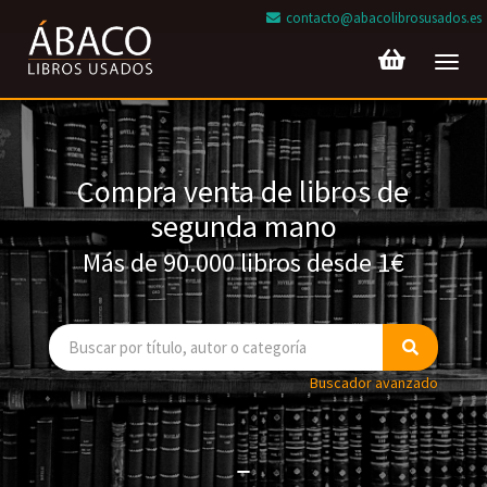
contacto@abacolibrosusados.es
Toggl
navig
Compra venta de libros de
segunda mano
Más de 90.000 libros desde 1€
Buscador avanzado