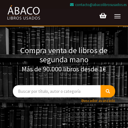
contacto@abacolibrosusados.es
Toggl
navig
Compra venta de libros de
segunda mano
Más de 90.000 libros desde 1€
Buscador avanzado