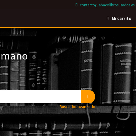
contacto@abacolibrosusados.es
Mi carrito
a mano
Buscador avanzado