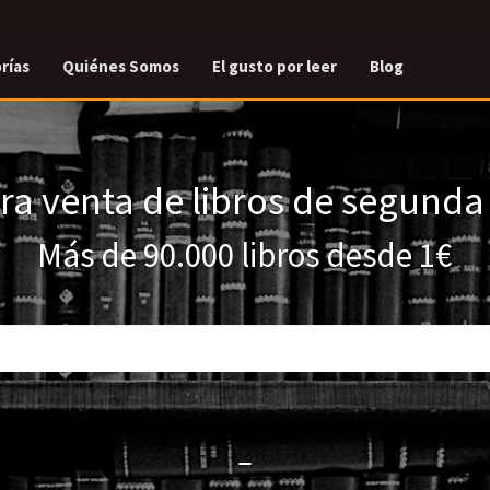
rías
Quiénes Somos
El gusto por leer
Blog
a venta de libros de segund
Más de 90.000 libros desde 1€