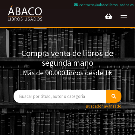
contacto@abacolibrosusados.es
Toggl
navig
Compra venta de libros de
segunda mano
Más de 90.000 libros desde 1€
Buscador avanzado