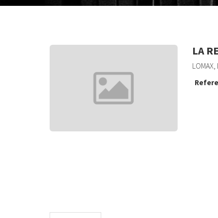
LA R
LOMAX, 
Refere