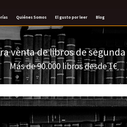
rías
Quiénes Somos
El gusto por leer
Blog
a venta de libros de segund
Más de 90.000 libros desde 1€