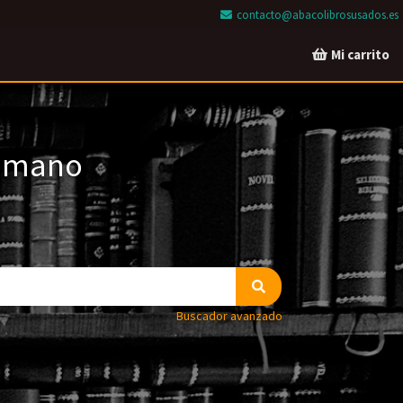
contacto@abacolibrosusados.es
Mi carrito
a mano
Buscador avanzado