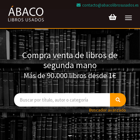
contacto@abacolibrosusados.es
Toggl
navig
Compra venta de libros de
segunda mano
Más de 90.000 libros desde 1€
Buscador avanzado