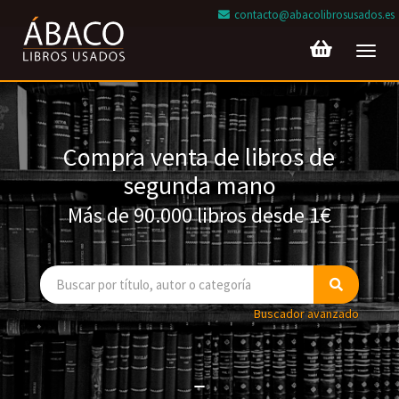
contacto@abacolibrosusados.es
Toggl
navig
Compra venta de libros de
segunda mano
Más de 90.000 libros desde 1€
Buscador avanzado