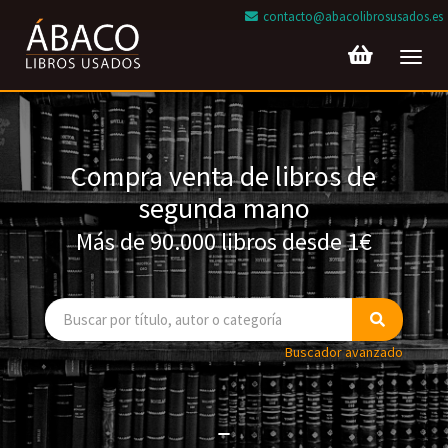
contacto@abacolibrosusados.es
Toggl
navig
Compra venta de libros de
segunda mano
Más de 90.000 libros desde 1€
Buscador avanzado