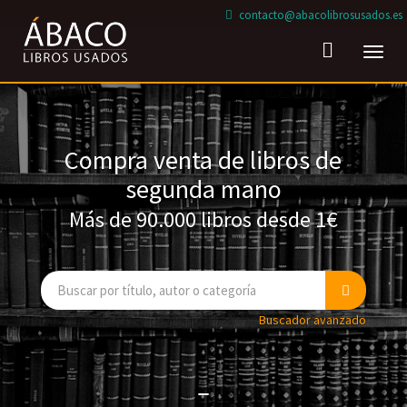
contacto@abacolibrosusados.es
Toggl
navig
Compra venta de libros de
segunda mano
Más de 90.000 libros desde 1€
Buscador avanzado