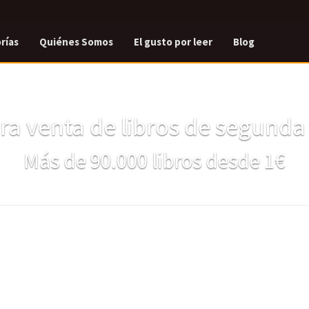
rías
Quiénes Somos
El gusto por leer
Blog
a venta de libros de segund
Más de 90.000 libros desde 1€