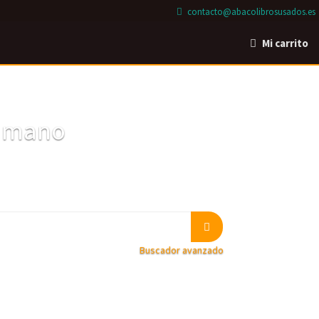
contacto@abacolibrosusados.es
Mi carrito
a mano
Buscador avanzado