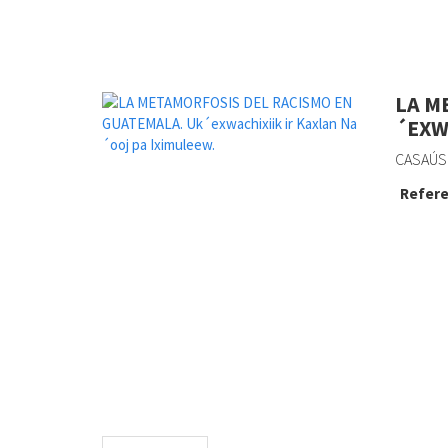
LA M
´EXW
CASAÚS 
Refere