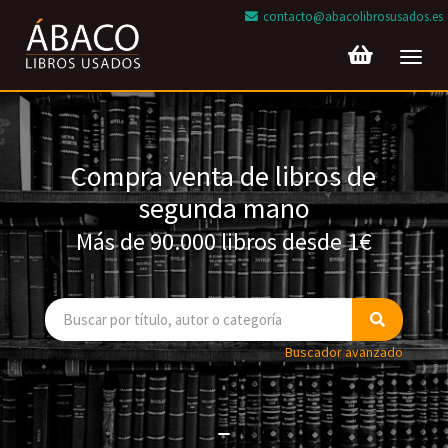
contacto@abacolibrosusados.es
Toggl
navig
Compra venta de libros de
segunda mano
Más de 90.000 libros desde 1€
Buscador avanzado