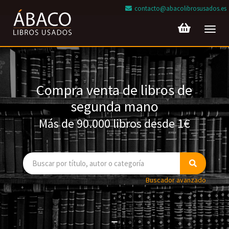
contacto@abacolibrosusados.es
Toggl
navig
Compra venta de libros de
segunda mano
Más de 90.000 libros desde 1€
Buscador avanzado