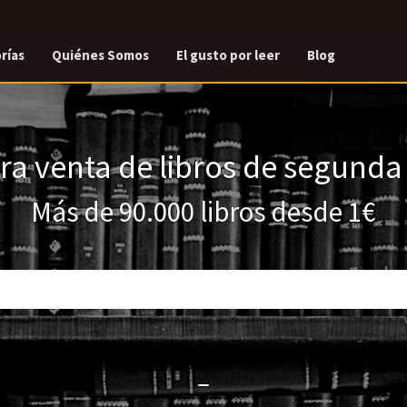
rías
Quiénes Somos
El gusto por leer
Blog
a venta de libros de segund
Más de 90.000 libros desde 1€