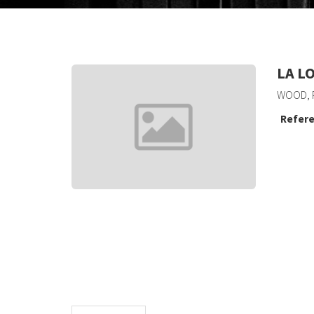
LA L
WOOD, P
Refere