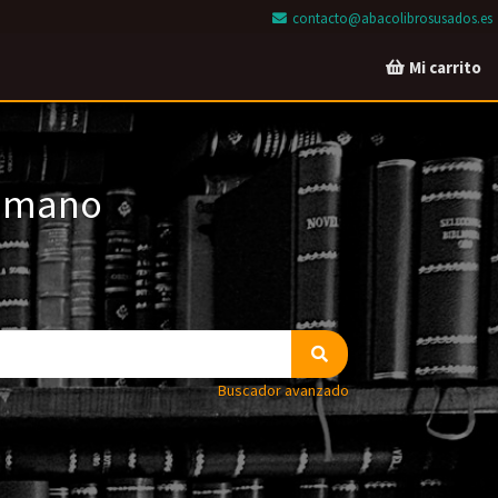
contacto@abacolibrosusados.es
Mi carrito
a mano
Buscador avanzado