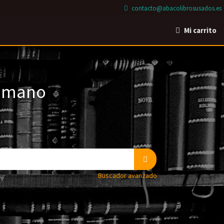
contacto@abacolibrosusados.es
Mi carrito
a mano
Buscador avanzado