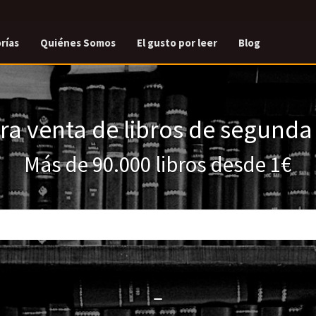
rías
Quiénes Somos
El gusto por leer
Blog
a venta de libros de segund
Más de 90.000 libros desde 1€