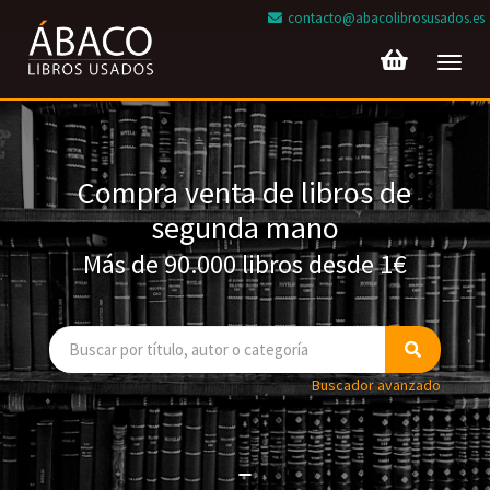
contacto@abacolibrosusados.es
Toggl
navig
Compra venta de libros de
segunda mano
Más de 90.000 libros desde 1€
Buscador avanzado