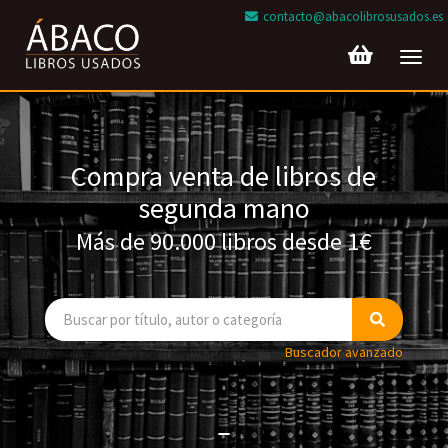
contacto@abacolibrosusados.es
Toggl
navig
Compra venta de libros de
segunda mano
Más de 90.000 libros desde 1€
Buscador avanzado