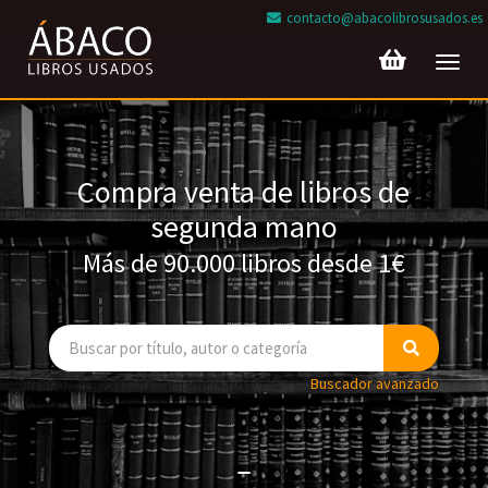
contacto@abacolibrosusados.es
Toggl
navig
Compra venta de libros de
segunda mano
Más de 90.000 libros desde 1€
Buscador avanzado