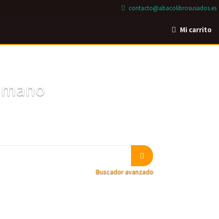
contacto@abacolibrosusados.es
Mi carrito
a mano
Buscador avanzado