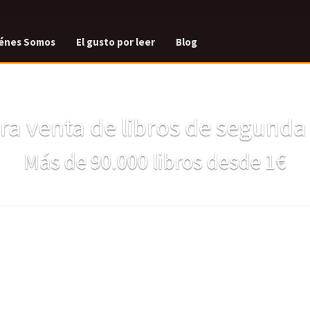
énes Somos
El gusto por leer
Blog
a venta de libros de segund
Más de 90.000 libros desde 1€