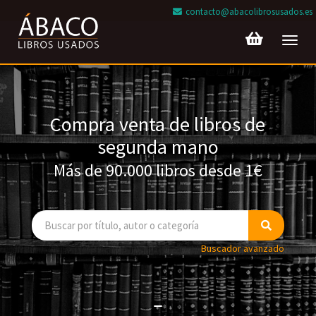
contacto@abacolibrosusados.es
Toggl
navig
Compra venta de libros de
segunda mano
Más de 90.000 libros desde 1€
Buscador avanzado