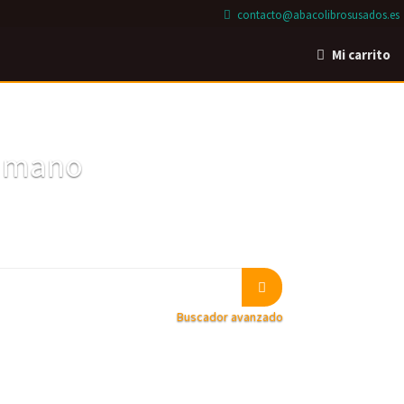
contacto@abacolibrosusados.es
Mi carrito
a mano
Buscador avanzado