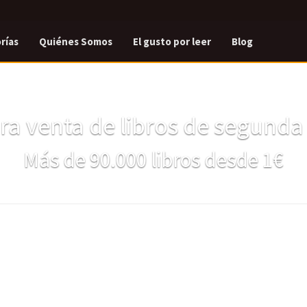
rías
Quiénes Somos
El gusto por leer
Blog
a venta de libros de segund
Más de 90.000 libros desde 1€