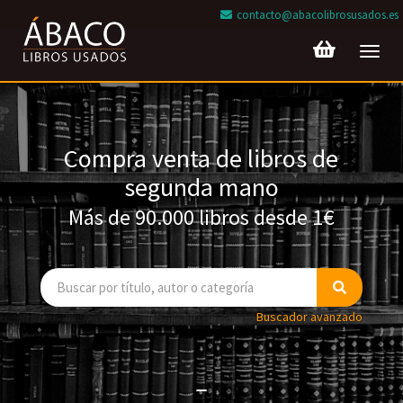
contacto@abacolibrosusados.es
Toggl
navig
Compra venta de libros de
segunda mano
Más de 90.000 libros desde 1€
Buscador avanzado