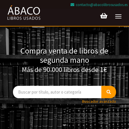
contacto@abacolibrosusados.es
Toggl
navig
Compra venta de libros de
segunda mano
Más de 90.000 libros desde 1€
Buscador avanzado