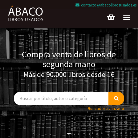
contacto@abacolibrosusados.es
Toggl
navig
Compra venta de libros de
segunda mano
Más de 90.000 libros desde 1€
Buscador avanzado