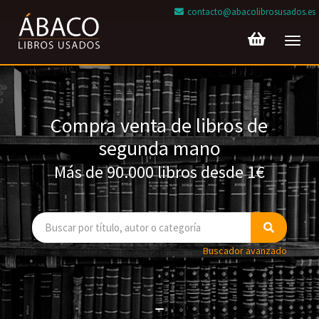
contacto@abacolibrosusados.es
Toggl
navig
Compra venta de libros de
segunda mano
Más de 90.000 libros desde 1€
Buscador avanzado