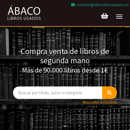
contacto@abacolibrosusados.es
Toggl
navig
Compra venta de libros de
segunda mano
Más de 90.000 libros desde 1€
Buscador avanzado