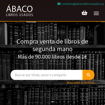
contacto@abacolibrosusados.es
Toggl
navig
Compra venta de libros de
segunda mano
Más de 90.000 libros desde 1€
Buscador avanzado