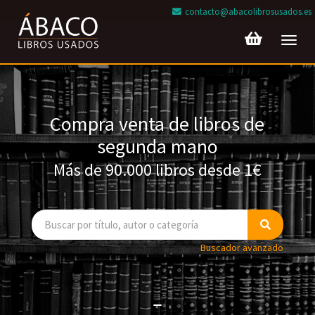
contacto@abacolibrosusados.es
Toggl
navig
Compra venta de libros de
segunda mano
Más de 90.000 libros desde 1€
Buscador avanzado