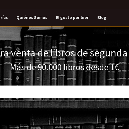
rías
Quiénes Somos
El gusto por leer
Blog
a venta de libros de segund
Más de 90.000 libros desde 1€