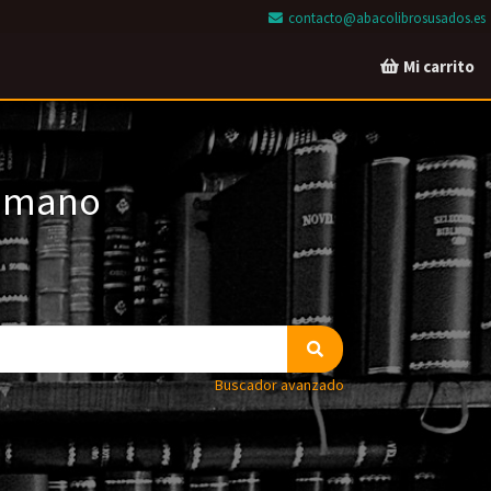
contacto@abacolibrosusados.es
Mi carrito
a mano
Buscador avanzado