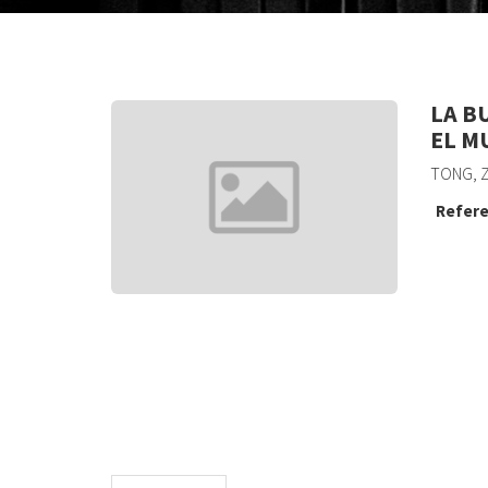
LA B
EL M
TONG, Z
Refere