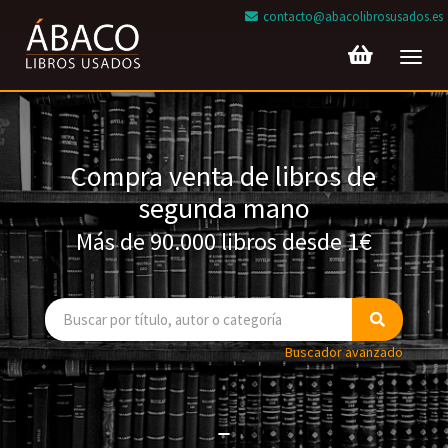
contacto@abacolibrosusados.es
Toggl
navig
Compra venta de libros de
segunda mano
Más de 90.000 libros desde 1€
Buscador avanzado