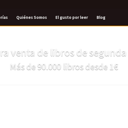
rías
Quiénes Somos
El gusto por leer
Blog
a venta de libros de segund
Más de 90.000 libros desde 1€