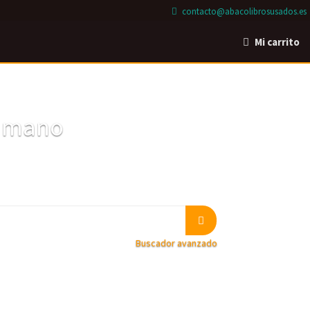
contacto@abacolibrosusados.es
Mi carrito
a mano
Buscador avanzado