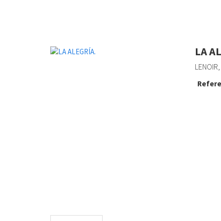
LA A
LENOIR,
Refere