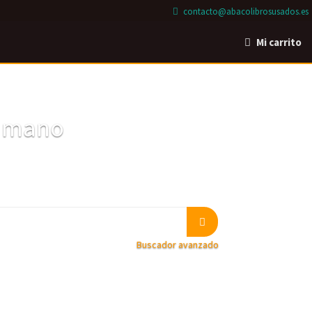
contacto@abacolibrosusados.es
Mi carrito
a mano
Buscador avanzado