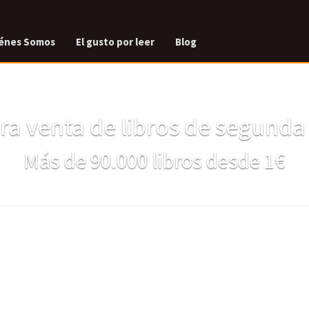
énes Somos
El gusto por leer
Blog
a venta de libros de segund
Más de 90.000 libros desde 1€