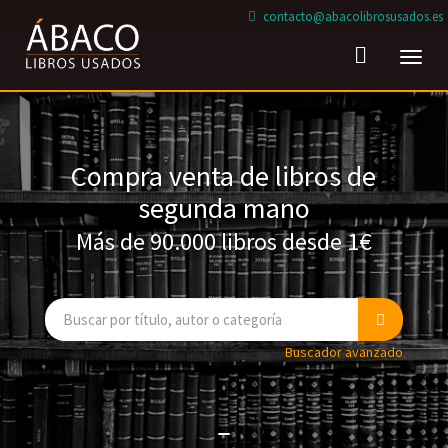
contacto@abacolibrosusados.es
Toggl
navig
Compra venta de libros de
segunda mano
Más de 90.000 libros desde 1€
Buscador avanzado