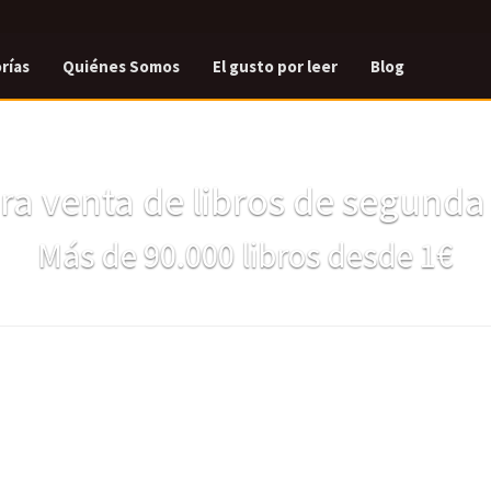
rías
Quiénes Somos
El gusto por leer
Blog
a venta de libros de segund
Más de 90.000 libros desde 1€