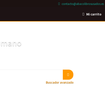
contacto@abacolibrosusados.es
Mi carrito
a mano
Buscador avanzado