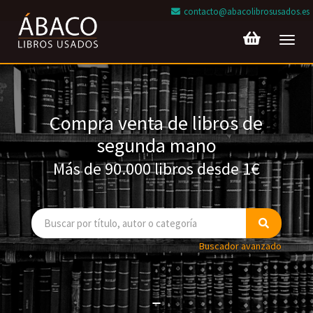
contacto@abacolibrosusados.es
Toggl
navig
Compra venta de libros de
segunda mano
Más de 90.000 libros desde 1€
Buscador avanzado