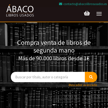
contacto@abacolibrosusados.es
Toggl
navig
Compra venta de libros de
segunda mano
Más de 90.000 libros desde 1€
Buscador avanzado