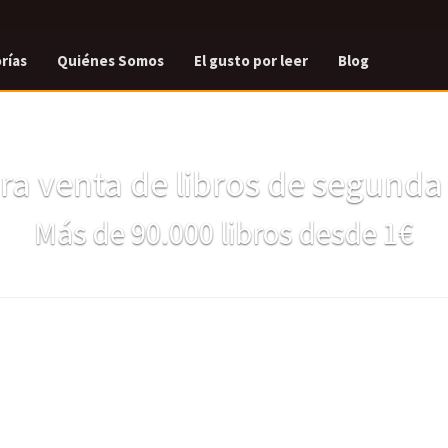
rías
Quiénes Somos
El gusto por leer
Blog
a venta de libros de segund
Más de 90.000 libros desde 1€