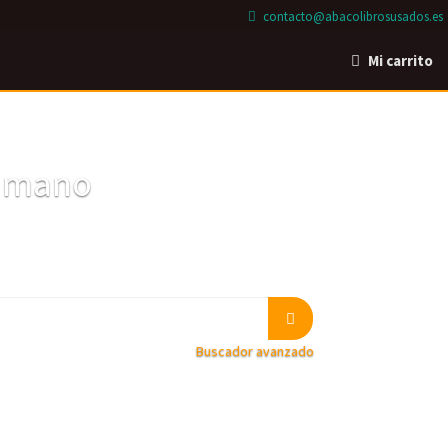
contacto@abacolibrosusados.es
Mi carrito
a mano
Buscador avanzado