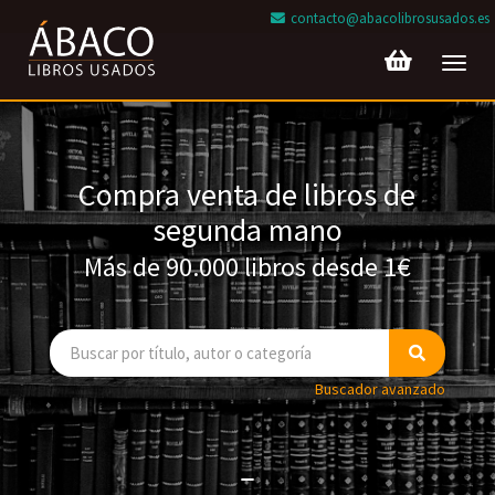
contacto@abacolibrosusados.es
Toggl
navig
Compra venta de libros de
segunda mano
Más de 90.000 libros desde 1€
Buscador avanzado