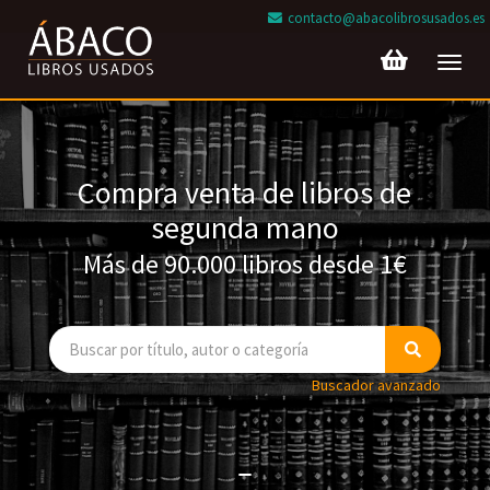
contacto@abacolibrosusados.es
Toggl
navig
Compra venta de libros de
segunda mano
Más de 90.000 libros desde 1€
Buscador avanzado