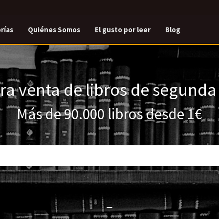
rías
Quiénes Somos
El gusto por leer
Blog
a venta de libros de segund
Más de 90.000 libros desde 1€