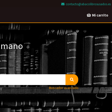
contacto@abacolibrosusados.es
Mi carrito
a mano
Buscador avanzado