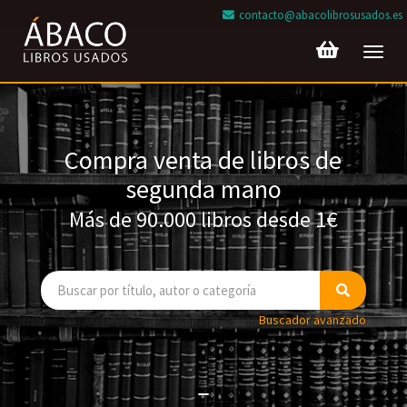
contacto@abacolibrosusados.es
Toggl
navig
Compra venta de libros de
segunda mano
Más de 90.000 libros desde 1€
Buscador avanzado